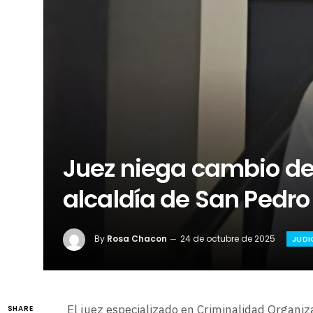
Juez niega cambio de
alcaldía de San Pedro
By
Rosa Chacon
24 de octubre de 2025
JUDI
El juez especializado en Criminalidad Organi
SHARE