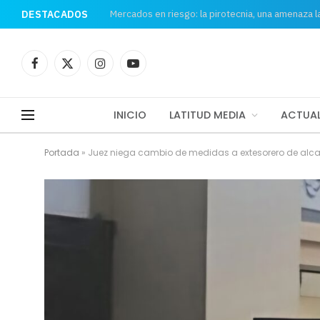
Mercados en riesgo: la pirotecnia, una amenaza 
DESTACADOS
Facebook
X
Instagram
YouTube
(Twitter)
INICIO
LATITUD MEDIA
ACTUAL
Portada
»
Juez niega cambio de medidas a extesorero de alca