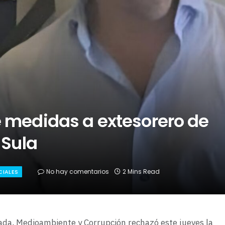
 medidas a extesorero de
 Sula
No hay comentarios
2 Mins Read
CIALES
zada, Medioambiente y Corrupción rechazó este jueves la