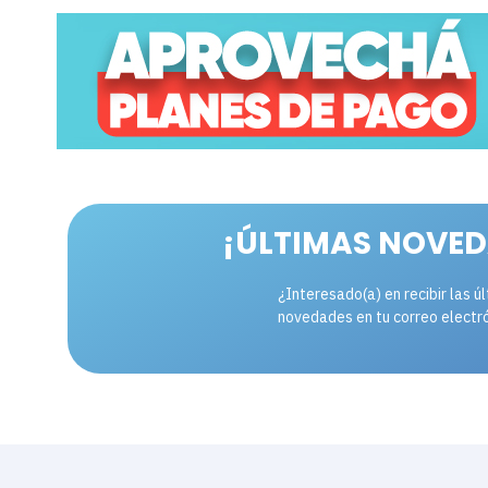
¡ÚLTIMAS NOVED
¿Interesado(a) en recibir las ú
novedades en tu correo electr