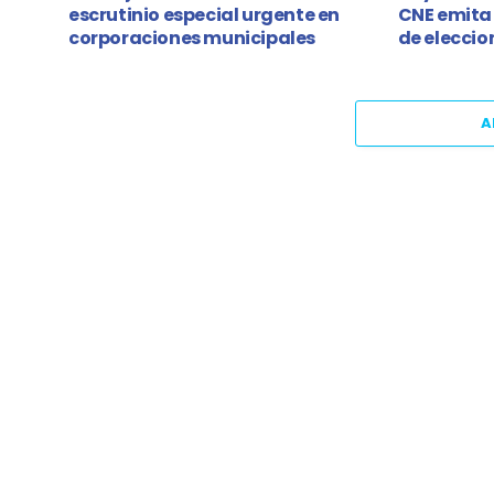
escrutinio especial urgente en
CNE emita 
corporaciones municipales
de eleccio
A