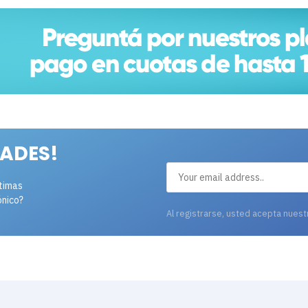
ADES!
ltimas
ónico?
Al registrarse, usted acepta nues