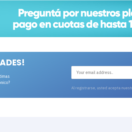
ADES!
ltimas
ónico?
Al registrarse, usted acepta nues