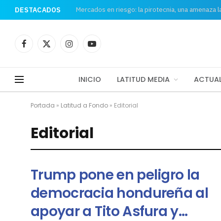
Mercados en riesgo: la pirotecnia, una amenaza 
DESTACADOS
Facebook
X
Instagram
YouTube
(Twitter)
INICIO
LATITUD MEDIA
ACTUAL
Portada
»
Latitud a Fondo
»
Editorial
Editorial
Trump pone en peligro la
democracia hondureña al
apoyar a Tito Asfura y