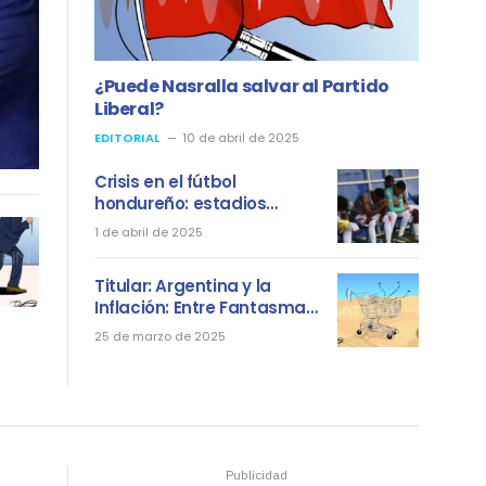
¿Puede Nasralla salvar al Partido
Liberal?
EDITORIAL
10 de abril de 2025
Crisis en el fútbol
hondureño: estadios
vacíos, bajo nivel y una
1 de abril de 2025
Selección Nacional en
problemas
Titular: Argentina y la
Inflación: Entre Fantasmas
del Pasado y un Futuro
25 de marzo de 2025
Incierto
Publicidad