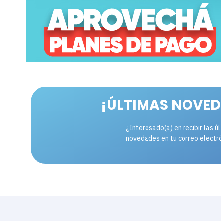
¡ÚLTIMAS NOVED
¿Interesado(a) en recibir las ú
novedades en tu correo electr