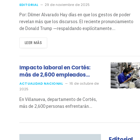
anunciar un posible
EDITORIAL
29 de noviembre de 2025
indulto para JOH
Por: Dilmer Alvarado Hay días en que los gestos de poder
revelan más que los discursos. El reciente pronunciamiento
de Donald Trump —respaldando explícitamente…
LEER MÁS
Impacto laboral en Cortés:
más de 2,600 empleados
perderán su empleo tras
ACTUALIDAD NACIONAL
16 de octubre de
cierre de maquila
2025
En Villanueva, departamento de Cortés,
más de 2,600 personas enfrentarán…
Editorial