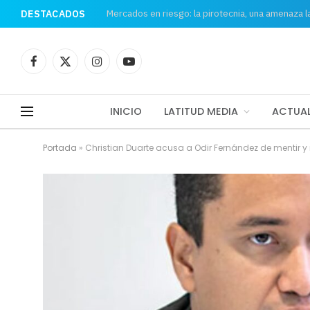
Mercados en riesgo: la pirotecnia, una amenaza 
DESTACADOS
Facebook
X
Instagram
YouTube
(Twitter)
INICIO
LATITUD MEDIA
ACTUAL
Portada
»
Christian Duarte acusa a Odir Fernández de mentir y