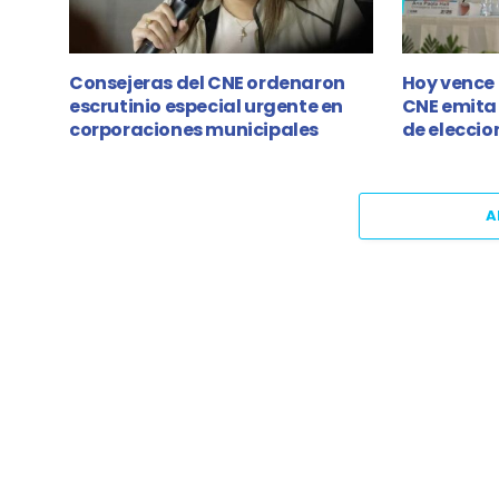
Consejeras del CNE ordenaron
Hoy vence 
escrutinio especial urgente en
CNE emita 
corporaciones municipales
de eleccio
A