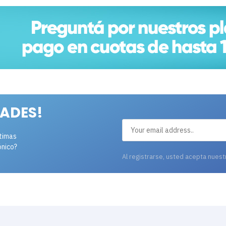
ADES!
ltimas
ónico?
Al registrarse, usted acepta nues