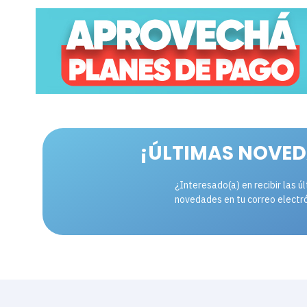
¡ÚLTIMAS NOVED
¿Interesado(a) en recibir las ú
novedades en tu correo electr