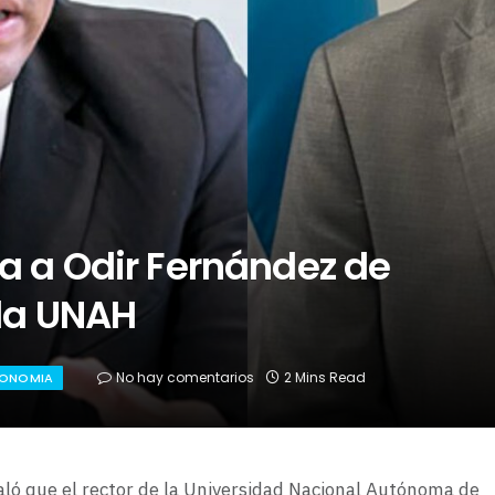
a a Odir Fernández de
 la UNAH
No hay comentarios
2 Mins Read
ONOMIA
ñaló que el rector de la Universidad Nacional Autónoma de