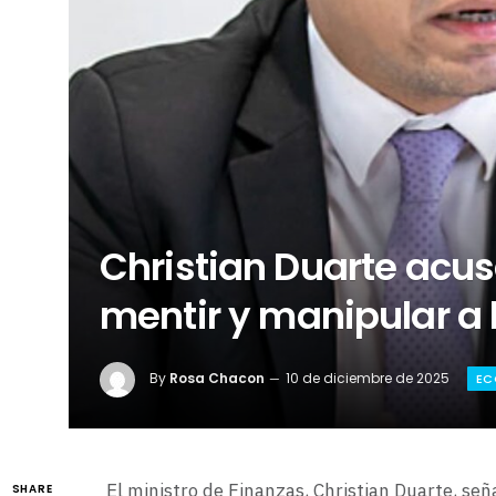
Christian Duarte acus
mentir y manipular a
By
Rosa Chacon
10 de diciembre de 2025
EC
El ministro de Finanzas, Christian Duarte, se
SHARE