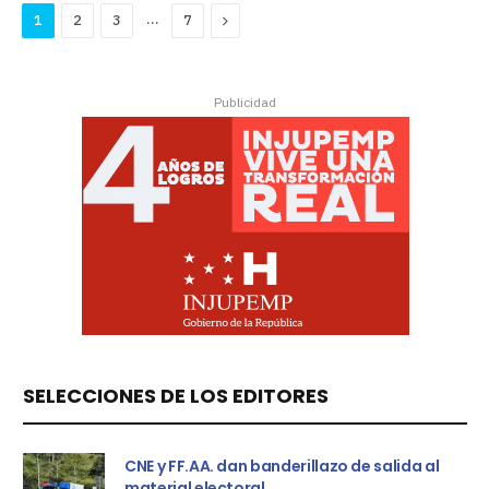
…
Next
1
2
3
7
Publicidad
SELECCIONES DE LOS EDITORES
CNE y FF.AA. dan banderillazo de salida al
material electoral